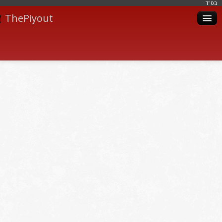
בּס"ד
ThePiyout
Artistes
Catégories
Albums
Livres
Piyoutim
Inscription
Connexion