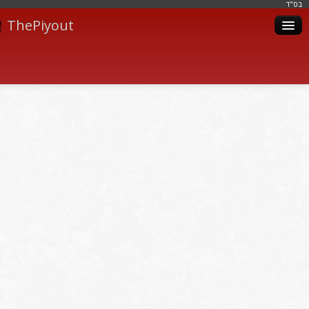
בּס"ד
ThePiyout
Artistes
Catégories
Albums
Livres
Piyoutim
Inscription
Connexion