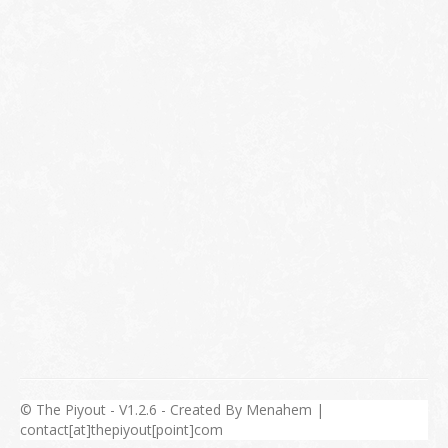
© The Piyout - V1.2.6 - Created By Menahem |
contact[at]thepiyout[point]com