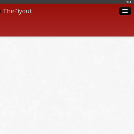
בּס"ד
ThePiyout
Artistes
Catégories
Albums
Livres
Piyoutim
Inscription
Connexion