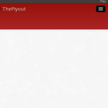
בּס"ד
ThePiyout
Artistes
Catégories
Albums
Livres
Piyoutim
Inscription
Connexion