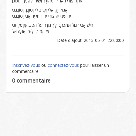
אַתָּה עֶזְרִי הָאֵר לִי מֵהוֹדָךְ וְשִׂיחִי לְפָנֶיךָ יִתְכּוֹנָן
אָנָּא זִיוָךְ אֵלִי יֶעֱרַב לִי וְטוּבָךְ יְסוֹבְבֵנִי
יָהּ עֵינִי יָהּ צוּרִי יָהּ רוּחִי יָהּ אָבִי יְסוֹבְבֵנִי
חִישׁ אָבִי דָּגוּל תְּמַכְתָּנִי לָךְ נוֹדֶה עַל הַטּוֹב שֶׁגְמַלְתָּנִי
אֵל עַד לִי לָעַד אַתָּה אֵלִ
Date d'ajout: 2013-05-01 22:00:00
Inscrivez-vous
ou
connectez-vous
pour laisser un
commentaire
0 commentaire