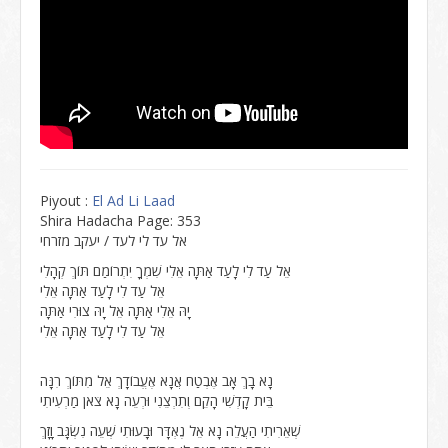
Piyout :
El Ad Li Laad
Shira Hadacha Page: 353
אל עד לי לעד / יעקב מזרחי
אֵל עַד לִי לָעַד אַתָּה אֵלִי שִׁמְךָ יִתְרוֹמַם תּוֹךְ קְהָלִי
אֵל עַד לִי לָעַד אַתָּה אֵלִי
יָהּ אֵלִי אַתָּה אֵל יָהּ צוּרִי אַתָּה
אֵל עַד לִי לָעַד אַתָּה אֵלִי
נָא בָךְ אָב אֶבְטַח אֲנָא אֶעֱבוֹדָךְ אֵל מִתּוֹךְ רִנָּה
בֵּית קָדְשִׁי הָקֵם וְתִרְצֵנִי וּרְעֵה נָא צֹאן מַרְעִיתִי
שְׁאֵרִיתִי הַעֲלֵה נָא אֵל נֶאְדָּר וּבָעוּתִי שְׁעֵה נִשְׂגָּב וָזָךְ