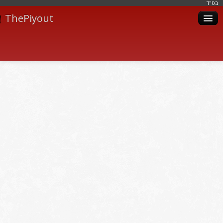
בּס"ד
ThePiyout
Artistes
Catégories
Albums
Livres
Piyoutim
Inscription
Connexion