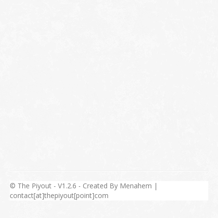
© The Piyout - V1.2.6 - Created By Menahem |
contact[at]thepiyout[point]com