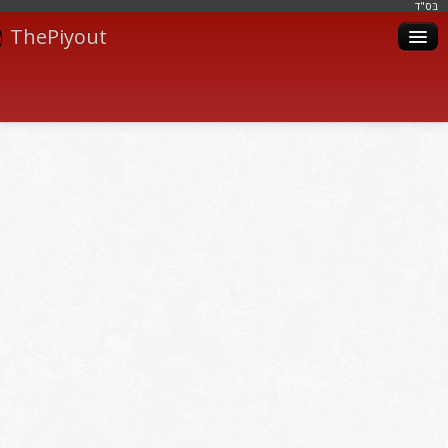
בּס"ד
ThePiyout
Artistes
Catégories
Albums
Livres
Piyoutim
Inscription
Connexion