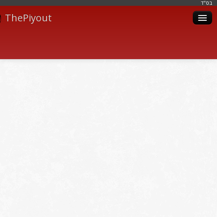
בּס"ד
ThePiyout
Artistes
Catégories
Albums
Livres
Piyoutim
Inscription
Connexion