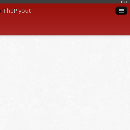
בּס"ד
ThePiyout
Artistes
Catégories
Albums
Livres
Piyoutim
Inscription
Connexion