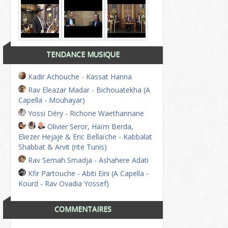
TENDANCE MUSIQUE
Kadir Achouche - Kassat Hanna
Rav Eleazar Madar - Bichouatekha (A
Capella - Mouhayar)
Yossi Déry - Richone Waethannane
Olivier Seror, Haïm Berda,
Eliezer Hejaje & Eric Bellaïche - Kabbalat
Shabbat & Arvit (rite Tunis)
Rav Semah Smadja - Ashahere Adati
Kfir Partouche - Abiti Eini (A Capella -
Kourd - Rav Ovadia Yossef)
COMMENTAIRES