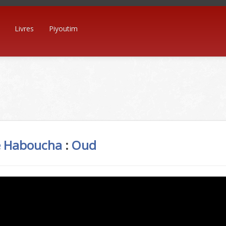
Livres
Piyoutim
 Haboucha
:
Oud