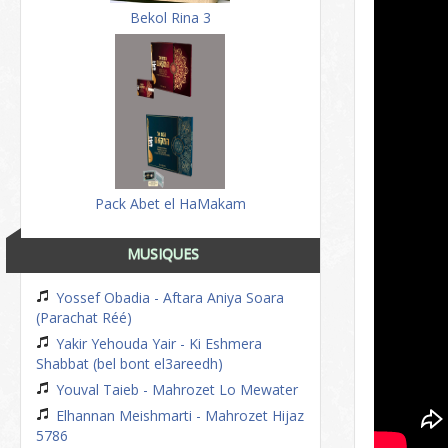
Bekol Rina 3
Pack Abet el HaMakam
MUSIQUES
Yossef Obadia - Aftara Aniya Soara
(Parachat Réé)
Yakir Yehouda Yair - Ki Eshmera
Shabbat (bel bont el3areedh)
Youval Taieb - Mahrozet Lo Mewater
Elhannan Meishmarti - Mahrozet Hijaz
5786