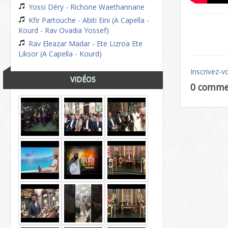
Yossi Déry - Richone Waethannane
Kfir Partouche - Abiti Eini (A Capella -
Kourd - Rav Ovadia Yossef)
Rav Eleazar Madar - Ete Lizroa Ete
Liksor (A Capella - Kourd)
Inscrivez-v
VIDÉOS
0 comme