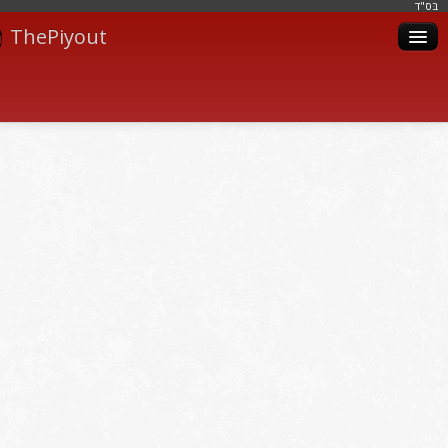
בּס"ד
ThePiyout
Artistes
Catégories
Albums
Livres
Piyoutim
Inscription
Connexion