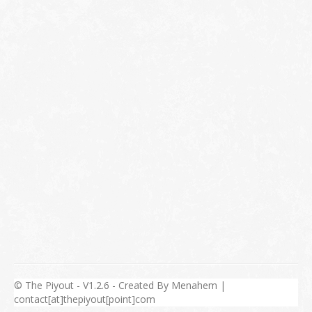
© The Piyout - V1.2.6 - Created By Menahem |
contact[at]thepiyout[point]com