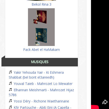
Bekol Rina 3
Pack Abet el HaMakam
MUSIQUES
Yakir Yehouda Yair - Ki Eshmera
Shabbat (bel bont el3areedh)
Youval Taieb - Mahrozet Lo Mewater
Elhannan Meishmarti - Mahrozet Hijaz
5786
Yossi Déry - Richone Waethannane
Kfir Partouche - Abiti Eini (A Capella -