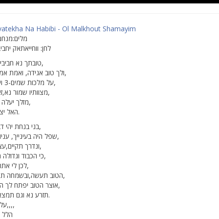
atekha Na Habibi - Ol Malkhout Shamayim
מלים:מנחם
לחן: ווחייאתאק יחביב
טובתך נא חביבי רק אבקש לך,
ולך טוב אגידה, ואמת אמת ושלום עמך,
על מלכות שמים-3 ויראת ה׳ תמיד,
מצוותיו שמור נא,זאת דרך החיים,
מזלך יעלה וחיל עשה חיל,
האל יצליח וחיל עשה.
בני בנחת יהי דבורך בחן ונעם,
שפל היה בעינייך, עניו עם כל האדם,
ונדרך תקיים,עצמך לא תהלל,
כי הכבוד וגדולה רק לבורא תתן,
לכן לי אתה שמעני עתה,
הטוב תעשה,ובשמחה תהיה כל ימותיך,
אוצר הטוב יפתח לך האל טוב ומטיב,
תזרע נא וגם תמצא מאה שערים.
על מלכות שמים,,,,
הלל 