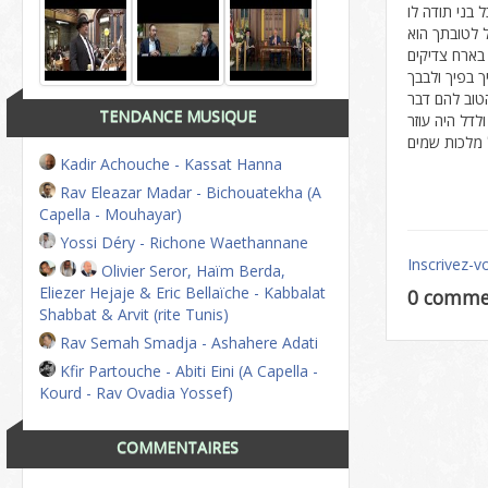
TENDANCE MUSIQUE
Kadir Achouche - Kassat Hanna
Rav Eleazar Madar - Bichouatekha (A
Capella - Mouhayar)
Yossi Déry - Richone Waethannane
Inscrivez-v
Olivier Seror, Haïm Berda,
Eliezer Hejaje & Eric Bellaïche - Kabbalat
0 comme
Shabbat & Arvit (rite Tunis)
Rav Semah Smadja - Ashahere Adati
Kfir Partouche - Abiti Eini (A Capella -
Kourd - Rav Ovadia Yossef)
COMMENTAIRES