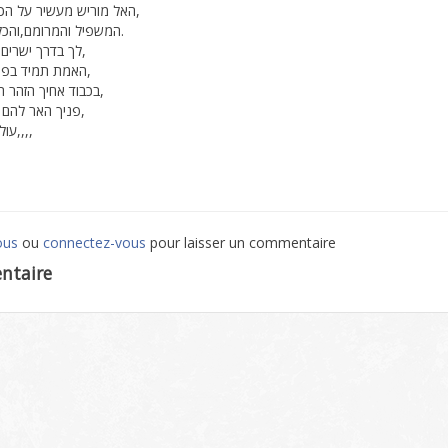
האל מוריש מעשיר על הכל בני תודה לו,
המשפיל והמרומם,והכל לטובתך הוא.
לך בדרך ישרים בארח צדיקים,
האמת תמיד בפיך בפיך ולבבך,
בכבוד אחיך הזהר הטוב להם דבר,
פניך האר להם ולדל היה עוזר,
עול מלכות שמים,,,,
ous
ou
connectez-vous
pour laisser un commentaire
ntaire