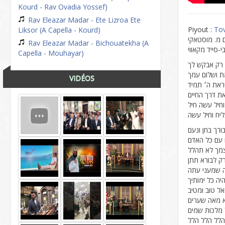
Kourd - Rav Ovadia Yossef)
Rav Eleazar Madar - Ete Lizroa Ete
Piyout :
Tov
Liksor (A Capella - Kourd)
 מ. מוסטאקי
Rav Eleazar Madar - Bichouatekha (A
י-סייד מקאווי
Capella - Mouhayar)
VIDÉOS
הלל הלל הלל