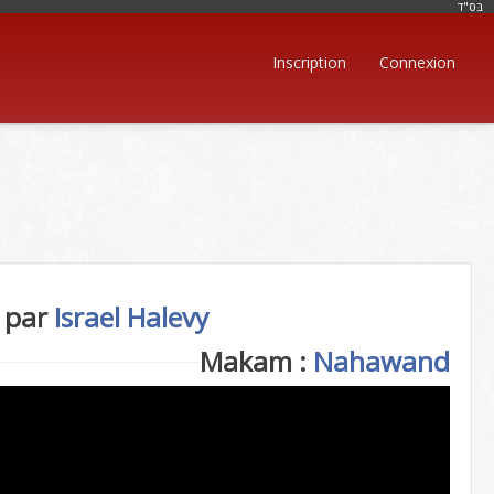
בּס"ד
Inscription
Connexion
 par
Israel Halevy
Makam :
Nahawand