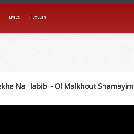
Livres
Piyoutim
ekha Na Habibi - Ol Malkhout Shamayim