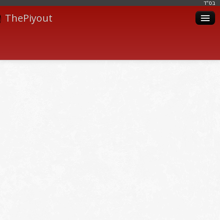
בּס"ד
ThePiyout
Artistes
Catégories
Albums
Livres
Piyoutim
Inscription
Connexion