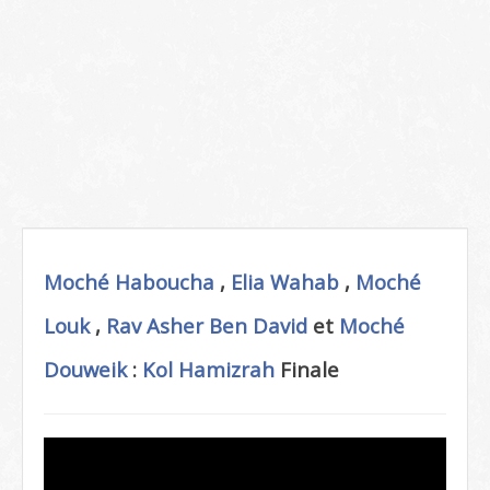
Moché Haboucha
,
Elia Wahab
,
Moché
Louk
,
Rav Asher Ben David
et
Moché
Douweik
:
Kol Hamizrah
Finale