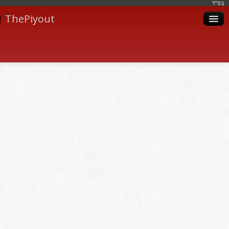
בּס"ד
ThePiyout
Artistes
Catégories
Albums
Livres
Piyoutim
Inscription
Connexion