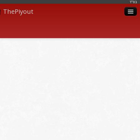
בּס"ד
ThePiyout
Artistes
Catégories
Albums
Livres
Piyoutim
Inscription
Connexion