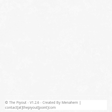
© The Piyout - V1.2.6 - Created By Menahem |
contact[at]thepiyout[point]com