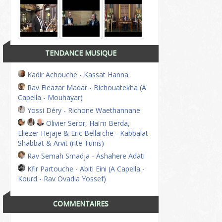
TENDANCE MUSIQUE
Kadir Achouche - Kassat Hanna
Rav Eleazar Madar - Bichouatekha (A
Capella - Mouhayar)
Yossi Déry - Richone Waethannane
Olivier Seror, Haïm Berda,
Eliezer Hejaje & Eric Bellaïche - Kabbalat
Shabbat & Arvit (rite Tunis)
Rav Semah Smadja - Ashahere Adati
Kfir Partouche - Abiti Eini (A Capella -
Kourd - Rav Ovadia Yossef)
COMMENTAIRES