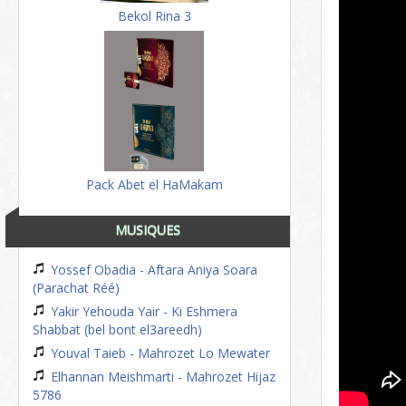
Bekol Rina 3
Pack Abet el HaMakam
MUSIQUES
Yossef Obadia - Aftara Aniya Soara
(Parachat Réé)
Yakir Yehouda Yair - Ki Eshmera
Shabbat (bel bont el3areedh)
Youval Taieb - Mahrozet Lo Mewater
Elhannan Meishmarti - Mahrozet Hijaz
5786