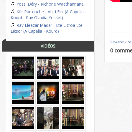
Yossi Déry - Richone Waethannane
Kfir Partouche - Abiti Eini (A Capella -
Kourd - Rav Ovadia Yossef)
Rav Eleazar Madar - Ete Lizroa Ete
Liksor (A Capella - Kourd)
Inscrivez-v
VIDÉOS
0 comme