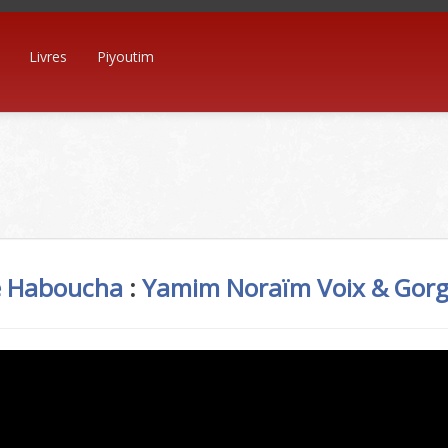
Livres
Piyoutim
 Haboucha
:
Yamim Noraïm
Voix & Gor