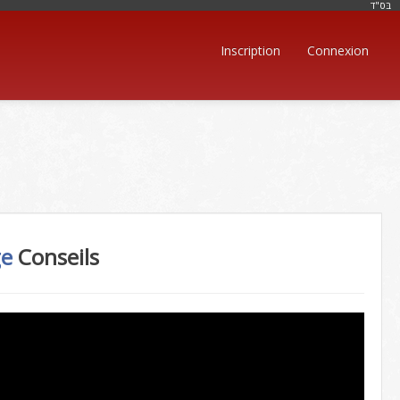
בּס"ד
Inscription
Connexion
ge
Conseils