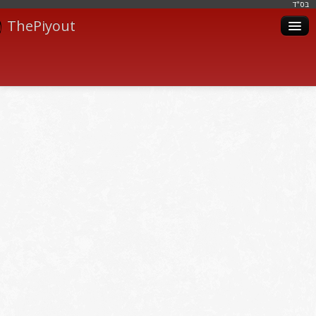
בּס"ד
ThePiyout
Artistes
Catégories
Albums
Livres
Piyoutim
Inscription
Connexion