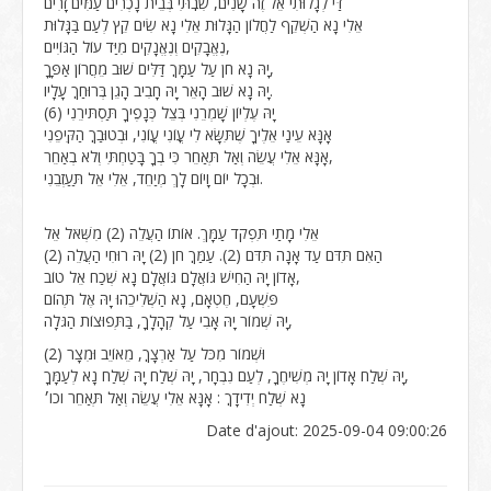
דַּי לְגָלוּתִי אֵל זֶה שָׁנִים, שִׁבֽתִּי בְּבֵית נָכְרִים עַמִּים זָרִים
אֵלִי נָא הַשְׁקֵף לַחֲלוֹן הַגָּלוּת אֵלִי נָא שִׂים קֵץ לְעַם בַּגָּלוּת
נֶאֱבָקִים וְנֶאֱנָקִים מִיַּד עוֹל הַגּוֹיִים,
יָהּ נָא חֹן עַל עַמָּךֽ דַּלִּים שׁוּב מֵחֲרוֹן אַפָּךָ,
יָהּ נָא שׁוּב הָאֵר יָהּ חָבִיב הָגֵן בְּרוּחַךֽ עָלָיו.
יָהּ עֶלְיוֹן שָׁמְרֵנִי בְּצֵל כְּנָפֶיךָ תַּסְתּירֵנִי (6)
אָנָּא עֵינַי אֵלֶיךָ שֶׁתִּשָּׂא לִי עֳוֹנִי עֳוֹנִי, וּבְטוּבַךֽ הַקִּיפֵנִי
אָנָּא אֵלִי עֲשֵׂה וְאַל תְּאַחֵר כִּי בְךָ בָּטַחְתִּי וְלֹא בְאַחֵר,
וּבְכָל יוֹם וָיוֹם לָךְ מְיַחֵד, אֵלִי אֵל תַּעַזְבֵנִי.
אֵלִי מָתַי תִּפְקֹד עַמָּךְ. אוֹתוֹ הַעֲלֵה (2) מִשְּׁאֹל אֵל
הַאִם תִּדֹּם עַד אָנָה תִּדֹּם (2). עַמַּךֽ חֹן (2) יָהּ רוּחִי הַעֲלֵה (2)
אָדוֹן יָהּ הַחִישׁ גּוֹאֲלָם גּוֹאֲלָם נָא שְׁכַח אֵל טוֹב,
פִּשְׁעָם, חֶטְאָם, נָא הַשְׁלִיכֵהוּ יָהּ אֶל תְּהוֹם
יָהּ שְׁמוֹר יָהּ אָבִי עַל קְהָלָךָ, בַּתְּפוּצוֹת הַגֹּלָה,
וּשְׁמוֹר מִכֹּל עַל אַרְצָךֽ, מֵאוֹיֵב וּמִצָר (2)
יָהּ שְׁלַח אָדוֹן יָהּ מְשִׁיחֶךָ, לְעַם נִבְחָר, יָהּ שְׁלַח יָהּ שְׁלַח נָא לְעַמָּךָ,
נָא שְׁלַח יְדִידָךֽ : אָנָּא אֵלִי עֲשֵׂה וְאַל תְּאַחֵר וכו׳
Date d'ajout: 2025-09-04 09:00:26