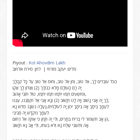
Piyout :
Kol Ahovdim Lakh
מלים: יעקב מזרחי | לחן: סירת אלחוב
הַכֹּל עוֹבְדִים לָךְ, אֵל טוֹב, וְחֹן אֵל טוֹב, וְחוּס אֵל טוֹב עַל כָּל קְהָלָךְ
יָהּ רָם הָעוֹלָם מָלֵא כְבוֹדָךְ (2) וַאֲדוֹן לָךְ אֲקַו
וּפוֹשְׁעִים תַּמּוּ יִתַּמּוּ תַּמּוּ יִתַּמּוּ, טוֹל חוֹבִי אָהוּב,
לָךְ יָהּ אָבִי נָשׁוּב וְיָהּ לָנוּ תָּשׁוּב (2) וְנָא אָבִי אַל תַּעַזְבֵנוּ, עֲנֵנוּ,
לְעַמָּךְ בֵּיתָךֽ אָהּ בֵּיתָךֽ יִכּוֹן יָהּ לְעוֹלָמִים,נַעֲלָה נִשְׂגָּב חַדֵּשׁ נָא
לְעַמָּךְ מִקְדָּשׁ יָהּ חֲבִיבִי.
הֵן אָב תִּשְׁמוֹר לִי בְּרִית בְּתָרִים, וְלִי יָהּ תָּחֹן כִּי אַתָּה אֵל רַחוּם,
אָהּ וְתִשְׁבִּי שֽׁלַח נָא וְלֹא בְעִתּוֹ, וְלִי אָב נָא תָּשׁוּב.