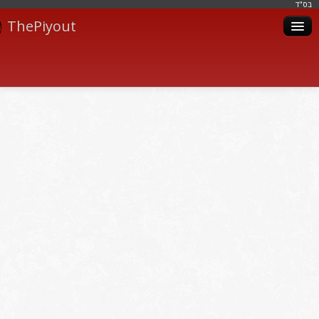
בּס"ד
ThePiyout
Artistes
Catégories
Albums
Livres
Piyoutim
Inscription
Connexion