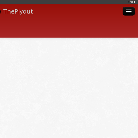
בּס"ד
ThePiyout
Artistes
Catégories
Albums
Livres
Piyoutim
Inscription
Connexion