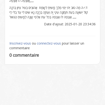
)אֲצַפֶה לוֹ אֲצַפֶה,,,,
ד.י-ה מַה טוֹב יְהִּי יְמֵי מֶלֶךְ מָשִּיחַ לְשָמַח אֲהוּבִּים בְעִּיר צִּיוֹן בְרִּנָה
קוֹל יְשוּעָה בְעֵת תֶּחֱזֶנָה עֵינַי יָהּ וְעַתָּה בְרָכָה נָא שִּים לִּי עַד בְלִּי דַי
אֲצַפֶה לוֹ אֲצַפֶה בְכֹל עֵת אַלְפֵי שָנָה לַמָשִּיחַ הַגוֹאֵל ,,,,
Date d'ajout: 2025-01-20 23:34:36
Inscrivez-vous
ou
connectez-vous
pour laisser un
commentaire
0 commentaire