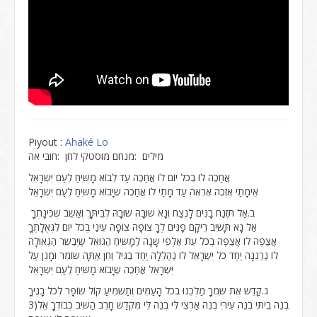
Piyout :
Ahaké Lo
מילים :מנחם מוסטקי לחן :חובי אה
אֲחַכֶה לוֹ בְכֹל יוֹם לוֹ אֲחַכֶה עַד לְבוֹא מָשִּיחַ לְעַם יִּשְרָאֵל
אֵימָתַי אֶזְכֶה אֶרְאֶה עַד מָתַי לוֹ אֲחַכֶה שֶיָבוֹא מָשִּיחַ לְעַם יִּשְרָאֵל
ב.אַל תִּּזְנַח בָנִּים לָנֶצַח וְנָא שוּבָהּ שוּבָהּ לְבֵיתָּךְ וְאַשֵב שְכִּינָתְךָ
אַל נָא תָּשִּיב רֵיקָם פָנִּים לְךָ צוֹפָה צוֹפָה עֵינַי בְכֹל יוֹם לִּגְאֻלָתְךָ
אֲצַפֶה לוֹ אֲצַפֶה בְכֹל עֵת אַלְפֵי שָנָה לַמָשִּיחַ הַגוֹאֵל שֶיְבַשֵר הַגְאוּלָה
לוֹ נְרַנֵנָה יַחַד כֹל יִּשְרָאֵל לוֹ נְהַלֵלָה יַחַד בְגִּיל וְחֵן אַתָּה שוֹמֵר וּמָגֵן עַל
יִּשְרָאֵל אֲחַכֶה שֶיָבוֹא מָשִּיחַ לְעַם יִּשְרָאֵל
ג.קַדֵש אֶת שִּמְךָ מַלְכֵנוּ בְכֹל הָעַמִּים וְתַשְמִּיעַ קוֹל שוֹפָר לְכֹל בָנֶיךָ
בְנֵה בֵיתִּי בְנֵה עִּירִּי בְנֵה אַרְצִּי לִּי בְנֵה לִּי מִּקְדַש חָרֵב הַשִּיב כְבוֹדְךָ אֵל(3