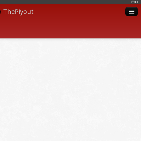
בּס"ד
ThePiyout
Artistes
Catégories
Albums
Livres
Piyoutim
Inscription
Connexion