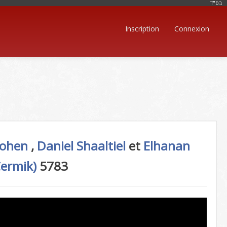
בּס"ד
Inscription
Connexion
Cohen
,
Daniel Shaaltiel
et
Elhanan
ermik)
5783