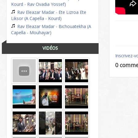
Kourd - Rav Ovadia Yossef)
Rav Eleazar Madar - Ete Lizroa Ete
Liksor (A Capella - Kourd)
Rav Eleazar Madar - Bichouatekha (A
Capella - Mouhayar)
VIDÉOS
Inscrivez-v
0 comme