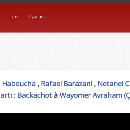
Livres
Piyoutim
 Haboucha
,
Rafael Barazani
,
Netanel 
arti
:
Backachot
à
Wayomer Avraham (Ç