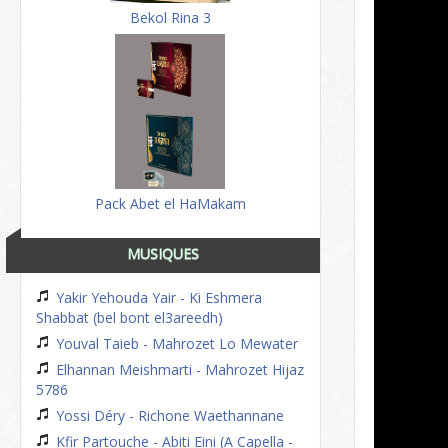
Bekol Rina 3
Pack Abet el HaMakam
MUSIQUES
Yakir Yehouda Yair - Ki Eshmera
Shabbat (bel bont el3areedh)
Youval Taieb - Mahrozet Lo Mewater
Elhannan Meishmarti - Mahrozet Hijaz
5786
Yossi Déry - Richone Waethannane
Kfir Partouche - Abiti Eini (A Capella -