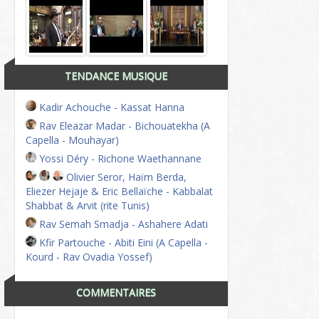
TENDANCE MUSIQUE
Kadir Achouche - Kassat Hanna
Rav Eleazar Madar - Bichouatekha (A
Capella - Mouhayar)
Yossi Déry - Richone Waethannane
Olivier Seror, Haïm Berda,
Eliezer Hejaje & Eric Bellaïche - Kabbalat
Shabbat & Arvit (rite Tunis)
Rav Semah Smadja - Ashahere Adati
Kfir Partouche - Abiti Eini (A Capella -
Kourd - Rav Ovadia Yossef)
COMMENTAIRES