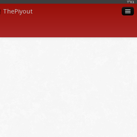
בּס"ד
ThePiyout
Artistes
Catégories
Albums
Livres
Piyoutim
Inscription
Connexion