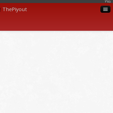
בּס"ד
ThePiyout
Artistes
Catégories
Albums
Livres
Piyoutim
Inscription
Connexion