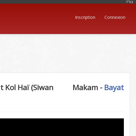
בּס"ד
Inscription
Connexion
 Kol Haï (Siwan
Makam -
Bayat