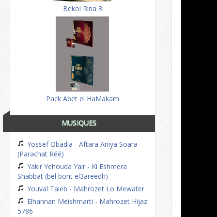
Bekol Rina 3
Pack Abet el HaMakam
MUSIQUES
Yossef Obadia - Aftara Aniya Soara
(Parachat Réé)
Yakir Yehouda Yair - Ki Eshmera
Shabbat (bel bont el3areedh)
Youval Taieb - Mahrozet Lo Mewater
Elhannan Meishmarti - Mahrozet Hijaz
5786