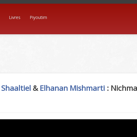
Livres
Piyoutim
 Shaaltiel
&
Elhanan Mishmarti
:
Nichmat