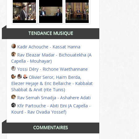
TENDANCE MUSIQUE
Kadir Achouche - Kassat Hanna
Rav Eleazar Madar - Bichouatekha (A
Capella - Mouhayar)
Yossi Déry - Richone Waethannane
Olivier Seror, Haïm Berda,
Eliezer Hejaje & Eric Bellaïche - Kabbalat
Shabbat & Arvit (rite Tunis)
Rav Semah Smadja - Ashahere Adati
Kfir Partouche - Abiti Eini (A Capella -
Kourd - Rav Ovadia Yossef)
COMMENTAIRES