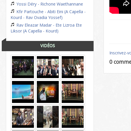
Yossi Déry - Richone Waethannane
Kfir Partouche - Abiti Eini (A Capella -
Kourd - Rav Ovadia Yossef)
Rav Eleazar Madar - Ete Lizroa Ete
Liksor (A Capella - Kourd)
VIDÉOS
Inscrivez-v
0 comme