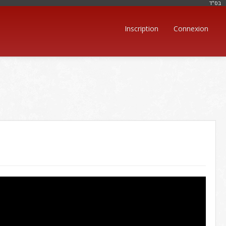
בּס"ד
Inscription
Connexion