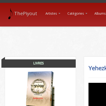
ThePiyout
Artistes
Catégories
Albums
LIVRES
Yehezk