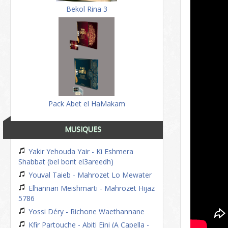
Bekol Rina 3
Pack Abet el HaMakam
MUSIQUES
Yakir Yehouda Yair - Ki Eshmera
Shabbat (bel bont el3areedh)
Youval Taieb - Mahrozet Lo Mewater
Elhannan Meishmarti - Mahrozet Hijaz
5786
Yossi Déry - Richone Waethannane
Kfir Partouche - Abiti Eini (A Capella -