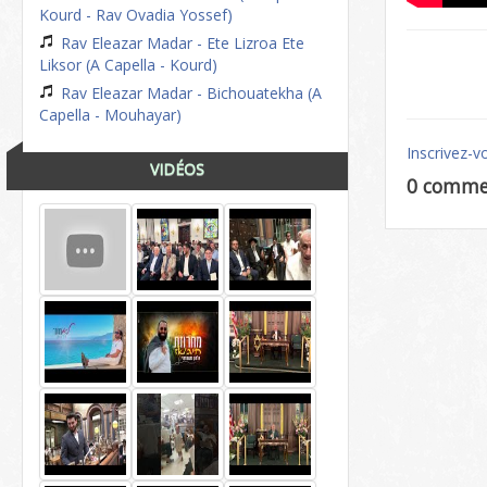
Kourd - Rav Ovadia Yossef)
Rav Eleazar Madar - Ete Lizroa Ete
Liksor (A Capella - Kourd)
Rav Eleazar Madar - Bichouatekha (A
Capella - Mouhayar)
Inscrivez-v
VIDÉOS
0 comme