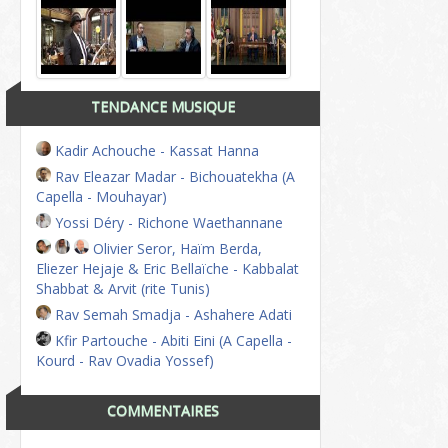
TENDANCE MUSIQUE
Kadir Achouche - Kassat Hanna
Rav Eleazar Madar - Bichouatekha (A
Capella - Mouhayar)
Yossi Déry - Richone Waethannane
Olivier Seror, Haïm Berda,
Eliezer Hejaje & Eric Bellaïche - Kabbalat
Shabbat & Arvit (rite Tunis)
Rav Semah Smadja - Ashahere Adati
Kfir Partouche - Abiti Eini (A Capella -
Kourd - Rav Ovadia Yossef)
COMMENTAIRES