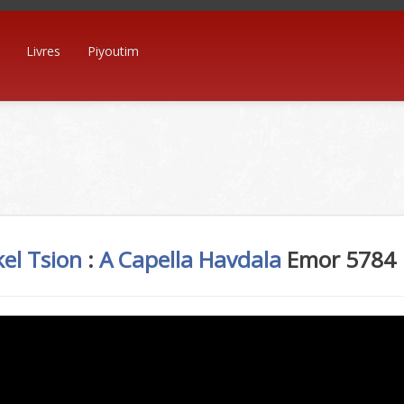
Livres
Piyoutim
el Tsion
:
A Capella
Havdala
Emor 5784