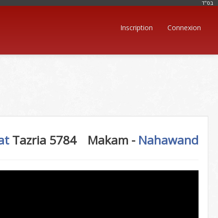
בּס"ד
Inscription
Connexion
at
Tazria 5784
Makam -
Nahawand