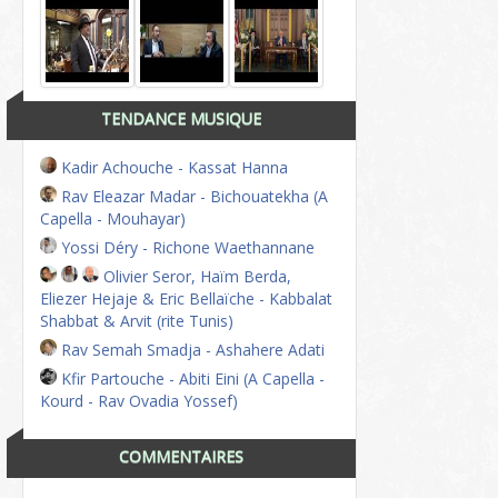
TENDANCE MUSIQUE
Kadir Achouche - Kassat Hanna
Rav Eleazar Madar - Bichouatekha (A
Capella - Mouhayar)
Yossi Déry - Richone Waethannane
Olivier Seror, Haïm Berda,
Eliezer Hejaje & Eric Bellaïche - Kabbalat
Shabbat & Arvit (rite Tunis)
Rav Semah Smadja - Ashahere Adati
Kfir Partouche - Abiti Eini (A Capella -
Kourd - Rav Ovadia Yossef)
COMMENTAIRES