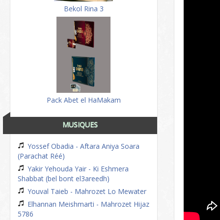
Bekol Rina 3
Pack Abet el HaMakam
MUSIQUES
Yossef Obadia - Aftara Aniya Soara
(Parachat Réé)
Yakir Yehouda Yair - Ki Eshmera
Shabbat (bel bont el3areedh)
Youval Taieb - Mahrozet Lo Mewater
Elhannan Meishmarti - Mahrozet Hijaz
5786