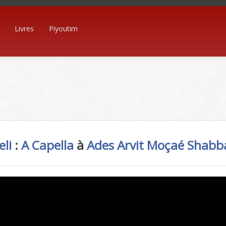
Livres
Piyoutim
eli
:
A Capella
à
Ades
Arvit Moçaé Shabb