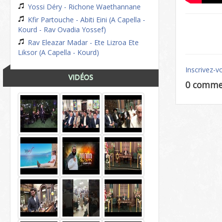
Yossi Déry - Richone Waethannane
Kfir Partouche - Abiti Eini (A Capella -
Kourd - Rav Ovadia Yossef)
Rav Eleazar Madar - Ete Lizroa Ete
Liksor (A Capella - Kourd)
Inscrivez-v
VIDÉOS
0 comme