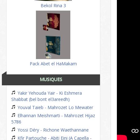
Bekol Rina 3
Pack Abet el HaMakam
MUSIQUES
Yakir Yehouda Yair - Ki Eshmera
Shabbat (bel bont el3areedh)
Youval Taieb - Mahrozet Lo Mewater
Elhannan Meishmarti - Mahrozet Hijaz
5786
Yossi Déry - Richone Waethannane
Kfir Partouche - Abiti Eini (A Capella -