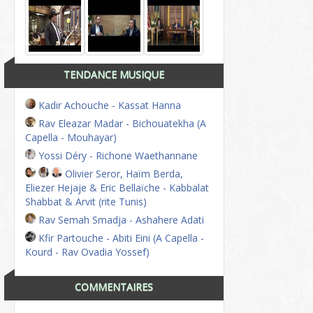
TENDANCE MUSIQUE
Kadir Achouche - Kassat Hanna
Rav Eleazar Madar - Bichouatekha (A
Capella - Mouhayar)
Yossi Déry - Richone Waethannane
Olivier Seror, Haïm Berda,
Eliezer Hejaje & Eric Bellaïche - Kabbalat
Shabbat & Arvit (rite Tunis)
Rav Semah Smadja - Ashahere Adati
Kfir Partouche - Abiti Eini (A Capella -
Kourd - Rav Ovadia Yossef)
COMMENTAIRES