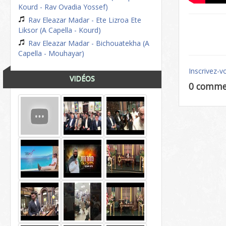
Kourd - Rav Ovadia Yossef)
Rav Eleazar Madar - Ete Lizroa Ete
Liksor (A Capella - Kourd)
Rav Eleazar Madar - Bichouatekha (A
Capella - Mouhayar)
Inscrivez-v
VIDÉOS
0 comme