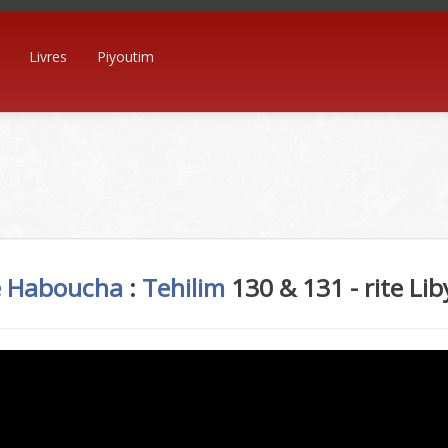
Livres
Piyoutim
 Haboucha
:
Tehilim
130 & 131 - rite Li