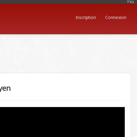
בּס"ד
Inscription
Connexion
byen