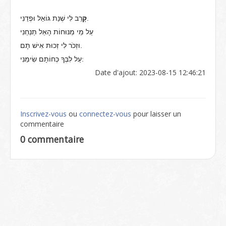
רֵב לִי שְׁנַת גּוֹאֵל וּפְדֵנִי.
קָ
עַל מֵי מְנוּחוֹת הָאֵל תַּנְחֵנִי
וּזְכֹר לִי זְכוּת אִישׁ תָּם.
עַל לִבְּךָ כְּחוֹתָם שִׂימֵנִי:
Date d'ajout: 2023-08-15 12:46:21
Inscrivez-vous
ou
connectez-vous
pour laisser un
commentaire
0 commentaire