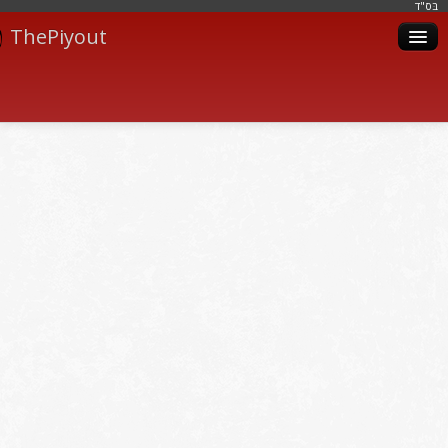
בּס"ד
ThePiyout
Artistes
Catégories
Albums
Livres
Piyoutim
Inscription
Connexion