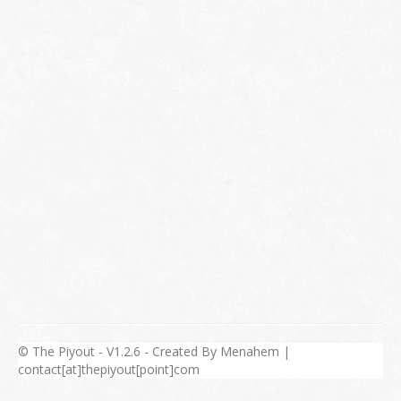
© The Piyout - V1.2.6 - Created By Menahem |
contact[at]thepiyout[point]com