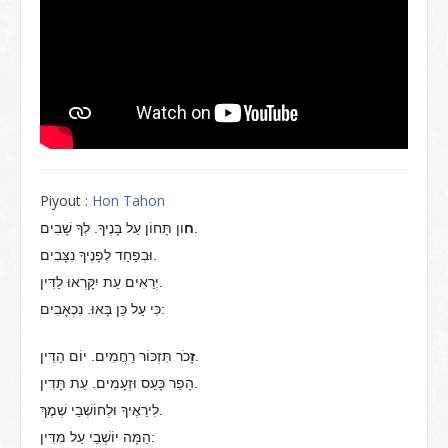
Piyout :
Hon Tahon
ון תָּחוֹן עַל בָּנֶיךָ. לְךָ שָׁבִים.
ח
וּבְפַחַד לְפָנֶיךָ נִצָּבִים.
יְרֵאִים עֵת יִקָּרְאוּ לַדִּין.
כִּי עַל כֵּן בָּאוּ. נִכְאָבִים:
כֹר תִּזְכּוֹר רַחֲמִים. יוֹם הַדִּין.
זָ
הָפֵר כָּעַס וּזְעָמִים. עֵת תָּדִין.
לִירֵאֶיךָ וּלְחוֹשְׁבֵי שְׁמֶךְ.
הֵמָּה יוֹשְׁבֵי עַל מִדִּין: