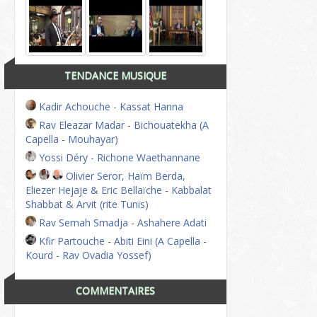
TENDANCE MUSIQUE
Kadir Achouche - Kassat Hanna
Rav Eleazar Madar - Bichouatekha (A
Capella - Mouhayar)
Yossi Déry - Richone Waethannane
Olivier Seror, Haïm Berda,
Eliezer Hejaje & Eric Bellaïche - Kabbalat
Shabbat & Arvit (rite Tunis)
Rav Semah Smadja - Ashahere Adati
Kfir Partouche - Abiti Eini (A Capella -
Kourd - Rav Ovadia Yossef)
COMMENTAIRES