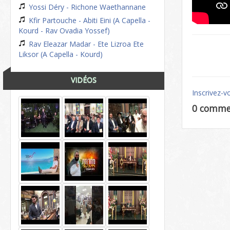
Yossi Déry - Richone Waethannane
Kfir Partouche - Abiti Eini (A Capella -
Kourd - Rav Ovadia Yossef)
Rav Eleazar Madar - Ete Lizroa Ete
Liksor (A Capella - Kourd)
VIDÉOS
Inscrivez-v
0 comme