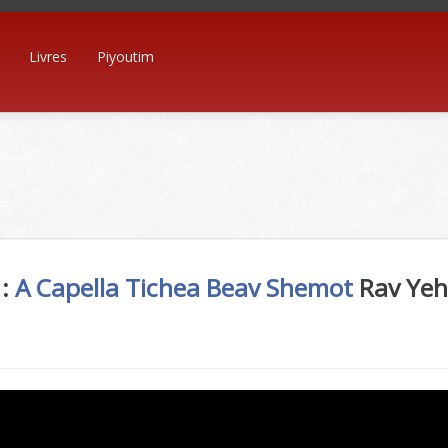
Livres
Piyoutim
:
A Capella
Tichea Beav
Shemot
Rav Yeh