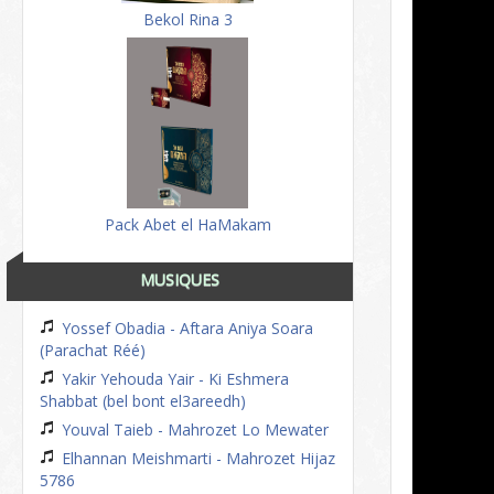
Bekol Rina 3
Pack Abet el HaMakam
MUSIQUES
Yossef Obadia - Aftara Aniya Soara
(Parachat Réé)
Yakir Yehouda Yair - Ki Eshmera
Shabbat (bel bont el3areedh)
Youval Taieb - Mahrozet Lo Mewater
Elhannan Meishmarti - Mahrozet Hijaz
5786