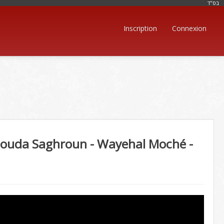
בּס"ד
Inscription
Connexion
ouda Saghroun - Wayehal Moché -