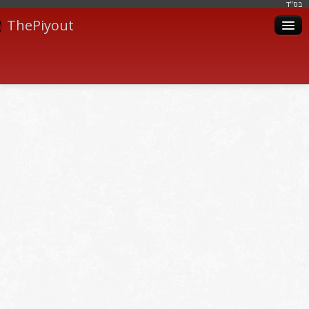
בּס"ד
ThePiyout
Artistes
Catégories
Albums
Livres
Piyoutim
Inscription
Connexion