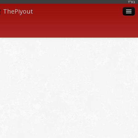
בּס"ד
ThePiyout
Artistes
Catégories
Albums
Livres
Piyoutim
Inscription
Connexion