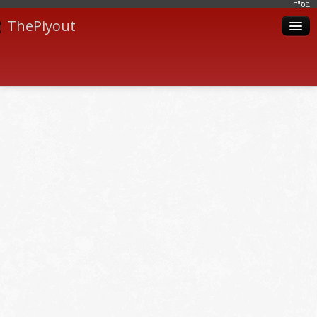
בּס"ד
ThePiyout
Artistes
Catégories
Albums
Livres
Piyoutim
Inscription
Connexion