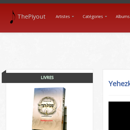
ThePiyout
Artistes
Catégories
Albums
LIVRES
Yehezk