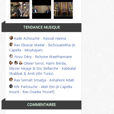
TENDANCE MUSIQUE
Kadir Achouche - Kassat Hanna
Rav Eleazar Madar - Bichouatekha (A
Capella - Mouhayar)
Yossi Déry - Richone Waethannane
Olivier Seror, Haïm Berda,
Eliezer Hejaje & Eric Bellaïche - Kabbalat
Shabbat & Arvit (rite Tunis)
Rav Semah Smadja - Ashahere Adati
Kfir Partouche - Abiti Eini (A Capella -
Kourd - Rav Ovadia Yossef)
COMMENTAIRES