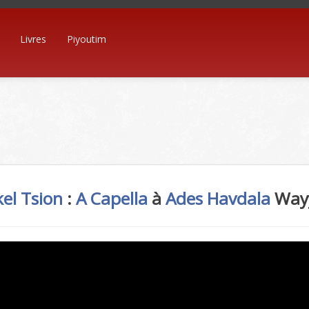
Livres
Piyoutim
el Tsion
:
A Capella
à
Ades
Havdala
Way