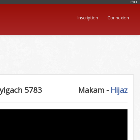
בּס"ד
Inscription
Connexion
yigach 5783
Makam -
Hijaz