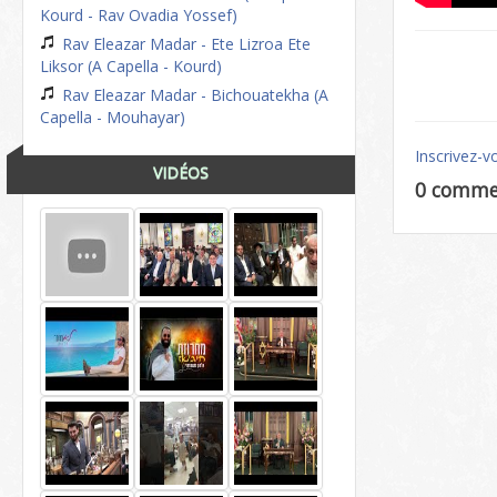
Kourd - Rav Ovadia Yossef)
Rav Eleazar Madar - Ete Lizroa Ete
Liksor (A Capella - Kourd)
Rav Eleazar Madar - Bichouatekha (A
Capella - Mouhayar)
Inscrivez-v
VIDÉOS
0 comme