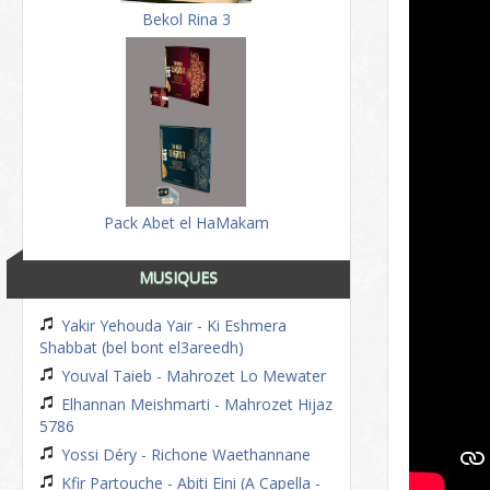
Bekol Rina 3
Pack Abet el HaMakam
MUSIQUES
Yakir Yehouda Yair - Ki Eshmera
Shabbat (bel bont el3areedh)
Youval Taieb - Mahrozet Lo Mewater
Elhannan Meishmarti - Mahrozet Hijaz
5786
Yossi Déry - Richone Waethannane
Kfir Partouche - Abiti Eini (A Capella -