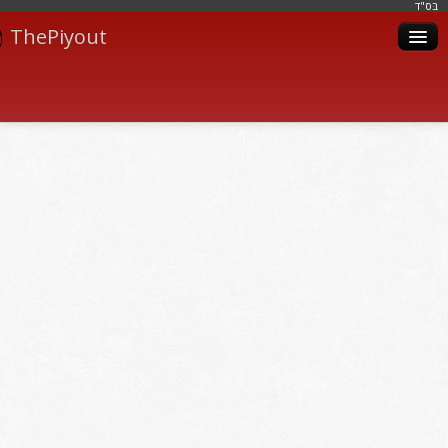
בּס"ד
ThePiyout
Artistes
Catégories
Albums
Livres
Piyoutim
Inscription
Connexion