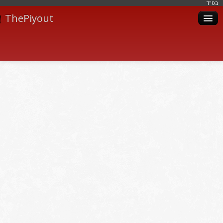
בּס"ד
ThePiyout
Artistes
Catégories
Albums
Livres
Piyoutim
Inscription
Connexion