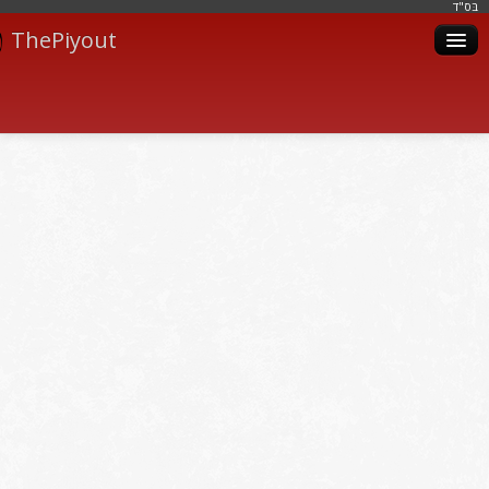
בּס"ד
ThePiyout
Artistes
Catégories
Albums
Livres
Piyoutim
Inscription
Connexion