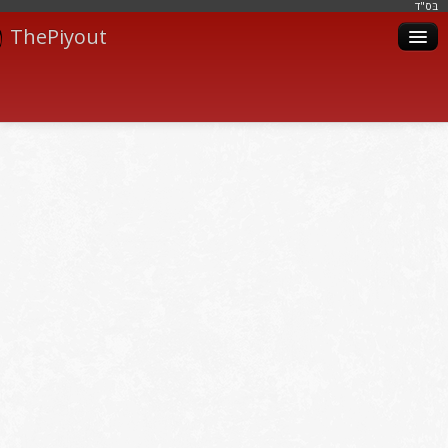
בּס"ד
ThePiyout
Artistes
Catégories
Albums
Livres
Piyoutim
Inscription
Connexion