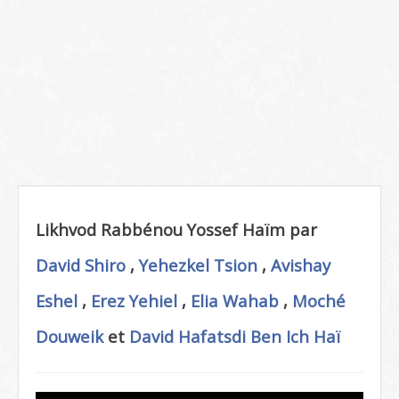
Likhvod Rabbénou Yossef Haïm par
David Shiro
,
Yehezkel Tsion
,
Avishay
Eshel
,
Erez Yehiel
,
Elia Wahab
,
Moché
Douweik
et
David Hafatsdi
Ben Ich Haï