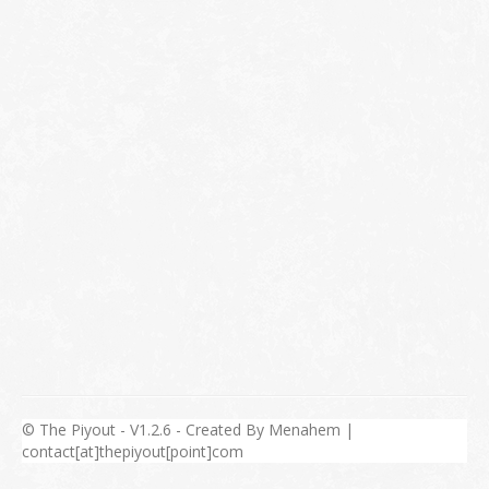
© The Piyout - V1.2.6 - Created By Menahem |
contact[at]thepiyout[point]com