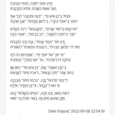
וְיָדַע סִתְרֵי תוֹרָה, כְּמִפִּי הַגְּבוּרָה
יָשַׁב שֵׁשֶׁת הַשָּׁנִים, וּמִלֵּא הַקַּנְקַנִּים
וְהַחֵיל בַּ"בֶן אִישׁ חַי", "דַּעַת וּתְבוּנָה" לְכָל אֶחָי
סִפֵּר בְּ"אִמְרֵי בִינָה", בִּ"לְשׁוֹן חֲכָמִים" "אֶבֶן שְׁלֵמָה"
פִּיו פָּתַח בְּ"סוֹד יְשָׁרִים", "מְקַבְצִיאֵל" וְ"רַב פְּעָלִים"
חִבֵּר הַ"תּוֹרָה לִשְׁמָהּ", "רַב בְּרָכוֹת", "אִמְרֵי בִינָה"
יָדַע סוֹד "חַסְדֵי אָבוֹת", וּבָם קֵרֵב הַלְּבָבוֹת,
יְסוֹד לוֹ "מַלְאַךְ הַבְּרִית", וַ"עֲטֶרֶת תִּפְאֶרֶת" לַשְׁאֵרִית
מִי יִתֵּן "עוֹד יוֹסֵף חַי", "וַאֲמַרְתֶּם כֹּה לֶחָי"
מְלוּכָה לוֹ וַ"אַדֶּרֶת", עַל "אֵם הַמֶּלֶךְ" מְסֻתֶּרֶת
בְּ"קֶרֶן יְשׁוּעָה" אָחַז, "בֶּן אִישׁ חַיִל" הַיּוֹם וְאָז
בְּטוֹב אָמַר "חֻקֵּי הַנָּשִׁים", וְ"ארַֹח חַיִּים" לַאֲנָשִׁים
לְ"כֶתֶר מַלְכוּת" זָכָה, "בִּרְכַּת חַיִּים" וְהַבְּרָכָה
חַי הוּא לְ"בְנָיָהוּ", וּלְ"בֶן יְהוֹיָדָע" אֵלִיָּהוּ
יִרְאַת הַשֵּׁם, וְגַם מַדָּע, "הַחַיִּים וְהַשָּׁלוֹם" נָטַע
חָזקָ שִׁמְעוֹן חַיִּים וָחַי, בְּאוֹר תּוֹרַת בַּר יוֹחַאי
Date d'ajout: 2022-09-08 22:54:30