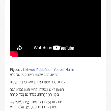
Piyout :
Likhvod Rabbénou Yossef Haïm
מילים: הרב שמעון חיים וקנין שליט"א
לִכְבוֹד רַבֵּנוּ יוֹסֵף חַיִּים בֶּן אִישׁ חַי רַב פְּעָלִים
רִאשׁוֹן רֹאשׁ וַעֲטָרָה, לְהַאי תָּנָא גַּבְרָא רַבָּה
בְּיָמָיו חַמָּה זָרְחָה, בַּגְדַד גַּם בָּבֶל פָּרְחָה
יוֹם לְיוֹם הָיָה דוֹרֵשׁ, וְאוֹר פָּנָיו כְּרִשְׁפֵי אֵשׁ
נֶצַח וָהוֹד בְּדִבּוּרוֹ, כְּמַלְאַךְ אֱלֹהִים הוּא