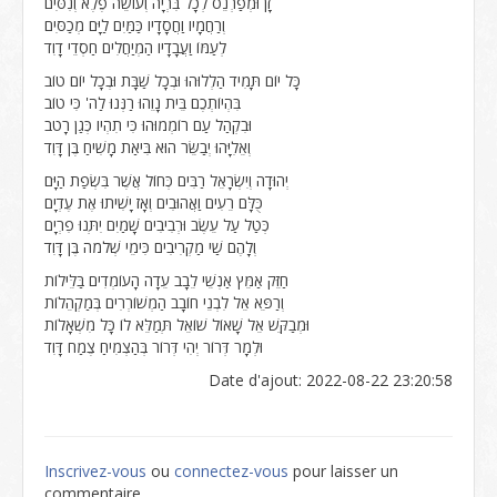
זָן וּמְפַרְנֵס לְכָל בִּרְיָה וְעוֹשֵׂה פֶלֶא וְנִסִּים
וְרַחֲמָיו וַחֲסָדָיו כַּמַּיִם לַיָּם מְכַסִּים
לְעַמּוֹ וַעֲבָדָיו הַמְיַחֲלִים חַסְדֵי דָוִד
כָּל יוֹם תָּמִיד הַלְלוּהוּ וּבְכָל שַׁבָּת וּבְכָל יוֹם טוֹב
בִּהְיוֹתְכֶם בֵּית נָוֵהוּ רַנְּנוּ לַה' כִּי טוֹב
וּבִקְהַל עַם רוֹמְמוּהוּ כִּי תִהְיו כְּגַן רָטֹב
וְאֵלִיָּהוּ יְבַשֵּׂר הוּא בִּיאַת מָשִׁיחַ בֶּן דָּוִד
יְהוּדָה וְיִשְׂרָאֵל רַבִּים כְּחוֹל אֲשֶׁר בִּשְׂפַת הַיָּם
כֻּלָּם רֵעִים וַאֲהוּבִים וְאָז יָשִׁיתוּ אֶת עֶדְיָם
כְּטַל עַל עֵשֶׂב וּרְבִיבִים שָׁמַיִם יִתְּנוּ פִרְיָם
וְלָהֶם שַׁי מַקְרִיבִים כִּימֵי שְׁלֹמֹה בֶּן דָּוִד
חַזֵּק אַמֵּץ אַנְשֵׁי לֵבָב עֵדָה הָעוֹמְדִים בַּלֵּילוֹת
וְרַפֵּא אֵל לִבְנֵי חוֹבָב הַמְשׁוֹרְרִים בְּמַקְהֵלוֹת
וּמְבַקֵּשׁ אֵל שָׁאוֹל שׁוֹאֵל תְּמַלֵּא לוֹ כָּל מִשְׁאָלוֹת
וּלְמָר דְּרוֹר יְהִי דְּרוֹר בְּהַצְמִיחַ צֶמַח דָּוִד
Date d'ajout: 2022-08-22 23:20:58
Inscrivez-vous
ou
connectez-vous
pour laisser un
commentaire