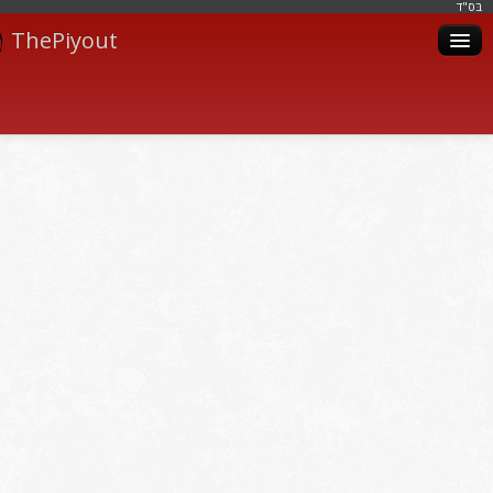
בּס"ד
ThePiyout
Artistes
Catégories
Albums
Livres
Piyoutim
Inscription
Connexion