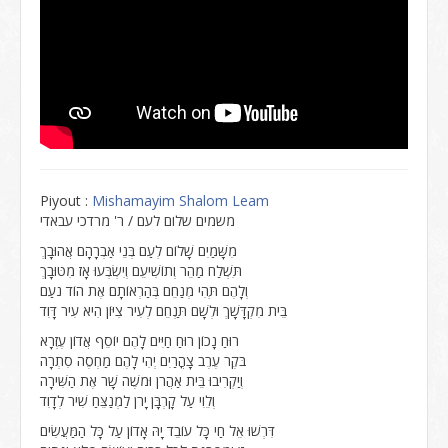
Piyout :
Mishamayim Shalom Leam
משמים שלום לעם / ר' מרדכי עבאדי
מִשָּׁמַיִם שָׁלוֹם לְעַם בְּנֵי אַבְרָהָם אֲהוּבָךְ
תִּשְׁלַח מַהֵר וְתוֹשִׁיעֵם וְיִשְׂבְּעוּ אָז מִטּוּבָךְ
וְלָהֶם תְּהִי מְנַחֵם בְּהַרְאוֹתָם אֶת הוֹד נֹעַם
בֵּית מִקְדָּשָׁךְ וּלְשָׁם תַּנְחֵם לְעִיר צִיּוֹן הִיא עִיר דָּוִד
רוּחַ נָכוֹן רוּחַ חַיִּים לָהֶם יוֹסֵף אֲדוֹן עֶזְרָא
בֹּקֶר עֶרֶב צָהֳרַיִם יְהִי לָהֶם מַחְסֶה סִתְרָה
וְיַקְרִיבוּ בֵּית אַהֲרֹן וּמֹשֶׁה שָׁר אֶת הַשִּׁירָה
וְלֵוִי עַל קָרְבָּן יָרֹן לַמְנַצֵּחַ שִׁיר לְדָוִד
דִּרְשׁוּ אֵל חַי כָּל עוֹבֵד יָהּ אָדוֹן עַל כָּל הַמַּעֲשִׂים