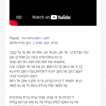
Piyout :
Kol Ahovdim Lakh
מלים: יעקב מזרחי | לחן: סירת אלחוב
הַכֹּל עוֹבְדִים לָךְ, אֵל טוֹב, וְחֹן אֵל טוֹב, וְחוּס אֵל טוֹב עַל כָּל קְהָלָךְ
יָהּ רָם הָעוֹלָם מָלֵא כְבוֹדָךְ (2) וַאֲדוֹן לָךְ אֲקַו
וּפוֹשְׁעִים תַּמּוּ יִתַּמּוּ תַּמּוּ יִתַּמּוּ, טוֹל חוֹבִי אָהוּב,
לָךְ יָהּ אָבִי נָשׁוּב וְיָהּ לָנוּ תָּשׁוּב (2) וְנָא אָבִי אַל תַּעַזְבֵנוּ, עֲנֵנוּ,
לְעַמָּךְ בֵּיתָךֽ אָהּ בֵּיתָךֽ יִכּוֹן יָהּ לְעוֹלָמִים,נַעֲלָה נִשְׂגָּב חַדֵּשׁ נָא
לְעַמָּךְ מִקְדָּשׁ יָהּ חֲבִיבִי.
הֵן אָב תִּשְׁמוֹר לִי בְּרִית בְּתָרִים, וְלִי יָהּ תָּחֹן כִּי אַתָּה אֵל רַחוּם,
אָהּ וְתִשְׁבִּי שֽׁלַח נָא וְלֹא בְעִתּוֹ, וְלִי אָב נָא תָּשׁוּב.
דַּי לְגָלוּתִי אֵל זֶה שָׁנִים, שִׁבֽתִּי בְּבֵית נָכְרִים עַמִּים זָרִים
אֵלִי נָא הַשְׁקֵף לַחֲלוֹן הַגָּלוּת אֵלִי נָא שִׂים קֵץ לְעַם בַּגָּלוּת