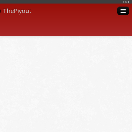
בּס"ד
ThePiyout
Artistes
Catégories
Albums
Livres
Piyoutim
Inscription
Connexion