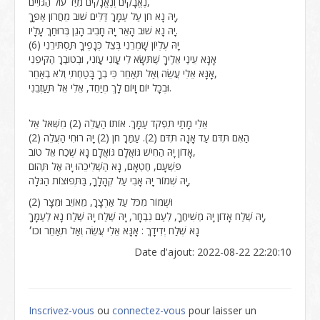
נֶאֱבָקִים וְנֶאֱנָקִים מִיַּד עוֹל הַגּוֹיִים,
יָהּ נָא חֹן עַל עַמָּךֽ דַּלִּים שׁוּב מֵחֲרוֹן אַפָּךָ,
יָהּ נָא שׁוּב הָאֵר יָהּ חָבִיב הָגֵן בְּרוּחַךֽ עָלָיו.
יָהּ עֶלְיוֹן שָׁמְרֵנִי בְּצֵל כְּנָפֶיךָ תַּסְתּירֵנִי (6)
אָנָּא עֵינַי אֵלֶיךָ שֶׁתִּשָּׂא לִי עֳוֹנִי עֳוֹנִי, וּבְטוּבַךֽ הַקִּיפֵנִי
אָנָּא אֵלִי עֲשֵׂה וְאַל תְּאַחֵר כִּי בְךָ בָּטַחְתִּי וְלֹא בְאַחֵר,
וּבְכָל יוֹם וָיוֹם לָךְ מְיַחֵד, אֵלִי אֵל תַּעַזְבֵנִי.
אֵלִי מָתַי תִּפְקֹד עַמָּךְ. אוֹתוֹ הַעֲלֵה (2) מִשְּׁאֹל אֵל
הַאִם תִּדֹּם עַד אָנָה תִּדֹּם (2). עַמַּךֽ חֹן (2) יָהּ רוּחִי הַעֲלֵה (2)
אָדוֹן יָהּ הַחִישׁ גּוֹאֲלָם גּוֹאֲלָם נָא שְׁכַח אֵל טוֹב,
פִּשְׁעָם, חֶטְאָם, נָא הַשְׁלִיכֵהוּ יָהּ אֶל תְּהוֹם
יָהּ שְׁמוֹר יָהּ אָבִי עַל קְהָלָךָ, בַּתְּפוּצוֹת הַגֹּלָה,
וּשְׁמוֹר מִכֹּל עַל אַרְצָךֽ, מֵאוֹיֵב וּמִצָר (2)
יָהּ שְׁלַח אָדוֹן יָהּ מְשִׁיחֶךָ, לְעַם נִבְחָר, יָהּ שְׁלַח יָהּ שְׁלַח נָא לְעַמָּךָ,
נָא שְׁלַח יְדִידָךֽ : אָנָּא אֵלִי עֲשֵׂה וְאַל תְּאַחֵר וכו׳
Date d'ajout: 2022-08-22 22:20:10
Inscrivez-vous
ou
connectez-vous
pour laisser un