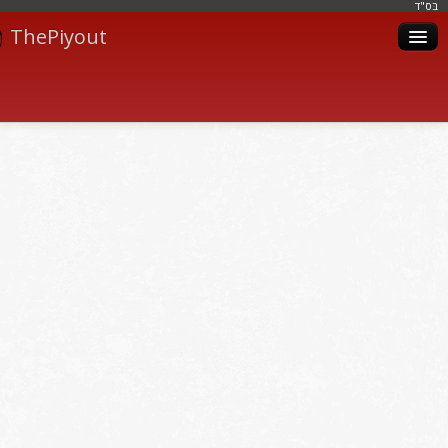
בּס"ד
ThePiyout
Artistes
Catégories
Albums
Livres
Piyoutim
Inscription
Connexion