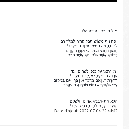
מילים: רבי יהודה הלוי
יְפֵה נוֹף מְשׂוֹשׂ תֵּבֵל קִרְיָה לְמֶלֶךְ רָב.
לָךְ נִכְסְפָה נַפְשִׁי מִפַּאֲתֵי מַעְרָב!
הֲמוֹן רַחֲמַי נִכְמָר כִּי אֶזְכְּרָה קֶדֶם,
כְּבוֹדֵךְ אֲשֶׁר גָּלָה וְנָוֵךְ אֲשֶׁר חָרָב.
וּמִי יִתְּנֵנִי עַל כַּנְפֵי נְשָׁרִים, עַד
אֲרַוֶּה בְדִמְעָתִי עֲפָרֵך וְיִתְעָרָב!
דְּרַשְׁתִּיךְ, וְאִם מַלְכֵּךְ אֵין בָּךְ וְאִם בִּמְקוֹם
צֳרִי גִּלְעֲדֵך – נָחָשׁ שָׂרָף וְגַם עַקְרָב.
הֲלֹא אֶת-אֲבָנַיִךְ אֲחוֹנֵן וְאֶשָּׁקֵם
וְטַעַם רְגָבַיִךְ לְפִי מִדְּבַשׁ יֶעְרָב!
Date d'ajout: 2022-07-04 22:44:42