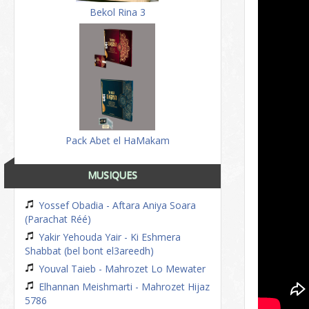
Bekol Rina 3
Pack Abet el HaMakam
MUSIQUES
Yossef Obadia - Aftara Aniya Soara
(Parachat Réé)
Yakir Yehouda Yair - Ki Eshmera
Shabbat (bel bont el3areedh)
Youval Taieb - Mahrozet Lo Mewater
Elhannan Meishmarti - Mahrozet Hijaz
5786