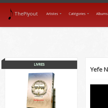
ThePiyout
Artistes
Catégories
Albums
LIVRES
Yefe N