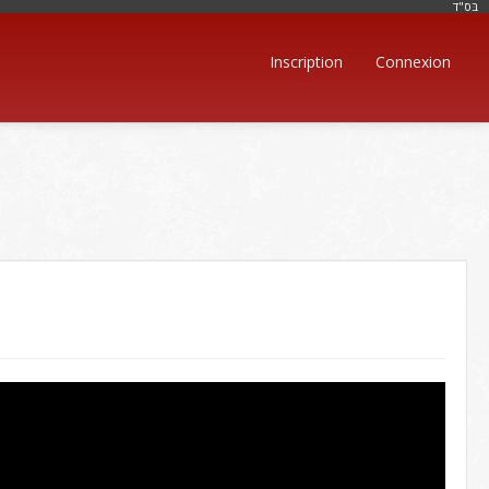
בּס"ד
Inscription
Connexion