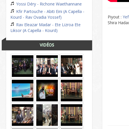
Yossi Déry - Richone Waethannane
Kfir Partouche - Abiti Eini (A Capella -
Piyout :
Ye
Kourd - Rav Ovadia Yossef)
Shira Hada
Rav Eleazar Madar - Ete Lizroa Ete
Liksor (A Capella - Kourd)
VIDÉOS