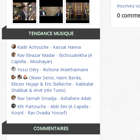
Inscrivez-v
0 comme
TENDANCE MUSIQUE
Kadir Achouche - Kassat Hanna
Rav Eleazar Madar - Bichouatekha (A
Capella - Mouhayar)
Yossi Déry - Richone Waethannane
Olivier Seror, Haïm Berda,
Eliezer Hejaje & Eric Bellaïche - Kabbalat
Shabbat & Arvit (rite Tunis)
Rav Semah Smadja - Ashahere Adati
Kfir Partouche - Abiti Eini (A Capella -
Kourd - Rav Ovadia Yossef)
COMMENTAIRES