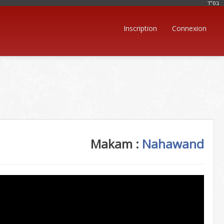
בּס"ד
Inscription
Connexion
Makam :
Nahawand