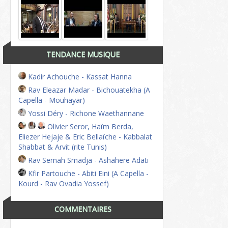
TENDANCE MUSIQUE
Kadir Achouche - Kassat Hanna
Rav Eleazar Madar - Bichouatekha (A
Capella - Mouhayar)
Yossi Déry - Richone Waethannane
Olivier Seror, Haïm Berda,
Eliezer Hejaje & Eric Bellaïche - Kabbalat
Shabbat & Arvit (rite Tunis)
Rav Semah Smadja - Ashahere Adati
Kfir Partouche - Abiti Eini (A Capella -
Kourd - Rav Ovadia Yossef)
COMMENTAIRES