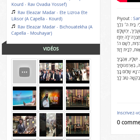
Kourd - Rav Ovadia Yossef)
Rav Eleazar Madar - Ete Lizroa Ete
Piyout :
Sa
Liksor (A Capella - Kourd)
ֽי. בֵּֽית ה׳ נֵלֵֽךְ׃
Rav Eleazar Madar - Bichouatekha (A
רַֽיִךְ, יְרֽוּשָׁלָֽםִ׃
Capella - Mouhayar)
ֻבְּרָה־לָּֽהּ יַחְדָּֽו׃
הֹדֽוֹת, לְשֵֽׁם ה׳׃
VIDÉOS
ֽוֹת, לְבֵֽית דָּוִֽד׃
ִשְׁלָֽיוּ, אֹֽהֲבָֽיִךְ׃
ה, בְּאַרְמְנוֹתָֽיִךְ׃
־נָּֽא שָׁלֽוֹם בָּֽךְ׃
קְשָֽׁה טֽוֹב לָֽךְ׃
Inscrivez-v
0 comme