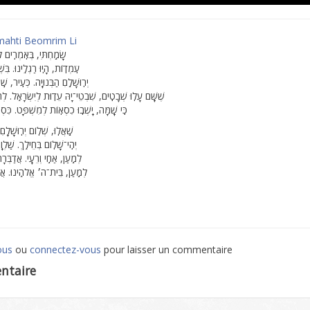
mahti Beomrim Li
שָׂמַֽחְתִּי, בְּאֹֽמְרִֽים לִ
עֹֽמְדֽוֹת, הָיֽוּ רַגְלֵֽינוּ. בִּשְׁעָ
יְרֽוּשָׁלַֽםִ הַבְּנוּיָֽה. כְּעִֽיר, שֶֽׁח
שֶׁשָּֽׁם עָלֽוּ שְׁבָטִֽים, שִׁבְטֵי־יָהּ עֵדֽוּת לְיִשְׂרָאֵֽל. לְ
כִּֽי שָֽׁמָּה, יָֽשְׁבֽוּ כִסְאֽוֹת לְמִשְׁפָּֽט. כִּסְא
שַֽׁאֲלֽוּ, שְׁלֽוֹם יְרֽוּשָׁלָֽםִ. י
יְהִֽי־שָׁלֽוֹם בְּחֵילֵֽךְ. שַׁלְוָֽ
לְמַֽעַן, אַחַֽי וְרֵעָֽי. אֲדַבְּרָה
לְמַֽעַן, בֵּית־ה׳ אֱלֹהֵֽינוּ. אֲבַ
ous
ou
connectez-vous
pour laisser un commentaire
ntaire