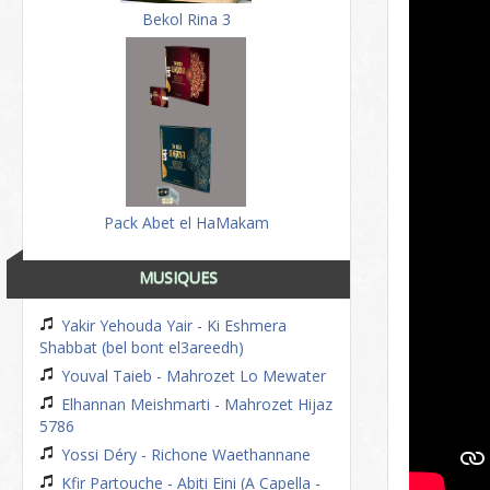
Bekol Rina 3
Pack Abet el HaMakam
MUSIQUES
Yakir Yehouda Yair - Ki Eshmera
Shabbat (bel bont el3areedh)
Youval Taieb - Mahrozet Lo Mewater
Elhannan Meishmarti - Mahrozet Hijaz
5786
Yossi Déry - Richone Waethannane
Kfir Partouche - Abiti Eini (A Capella -