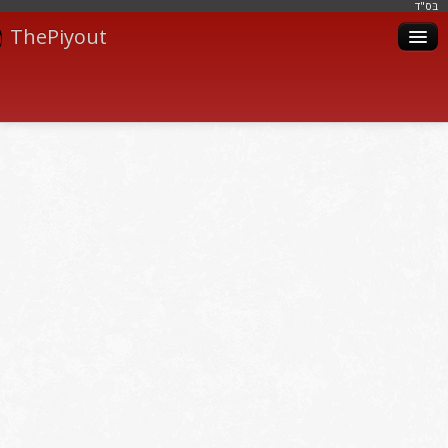
בּס"ד
ThePiyout
Artistes
Catégories
Albums
Livres
Piyoutim
Inscription
Connexion