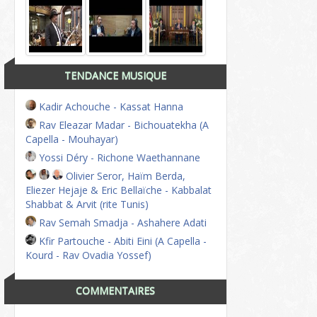
TENDANCE MUSIQUE
Kadir Achouche - Kassat Hanna
Rav Eleazar Madar - Bichouatekha (A
Capella - Mouhayar)
Yossi Déry - Richone Waethannane
Olivier Seror, Haïm Berda,
Eliezer Hejaje & Eric Bellaïche - Kabbalat
Shabbat & Arvit (rite Tunis)
Rav Semah Smadja - Ashahere Adati
Kfir Partouche - Abiti Eini (A Capella -
Kourd - Rav Ovadia Yossef)
COMMENTAIRES