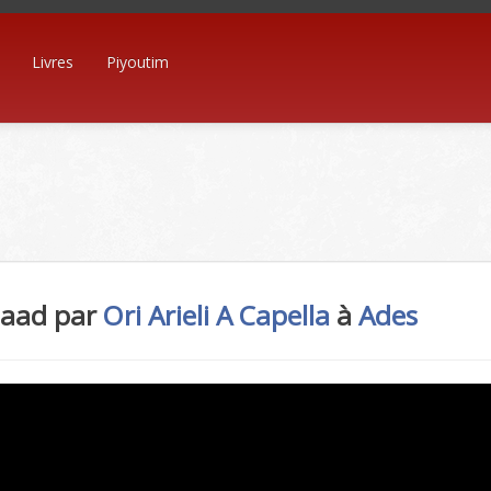
Livres
Piyoutim
Laad par
Ori Arieli
A Capella
à
Ades