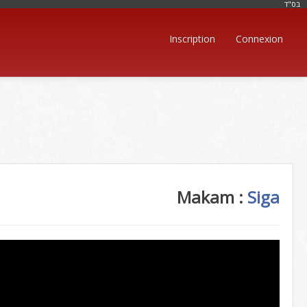
בּס"ד
Inscription
Connexion
Makam :
Siga