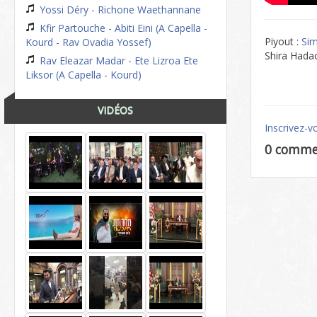
Yossi Déry - Richone Waethannane
Kfir Partouche - Abiti Eini (A Capella -
Piyout :
Si
Kourd - Rav Ovadia Yossef)
Shira Hada
Rav Eleazar Madar - Ete Lizroa Ete
Liksor (A Capella - Kourd)
VIDÉOS
Inscrivez-v
0 comme