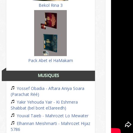
Bekol Rina 3
Pack Abet el HaMakam
MUSIQUES
Yossef Obadia - Aftara Aniya Soara
(Parachat Réé)
Yakir Yehouda Yair - Ki Eshmera
Shabbat (bel bont el3areedh)
Youval Taieb - Mahrozet Lo Mewater
Elhannan Meishmarti - Mahrozet Hijaz
5786