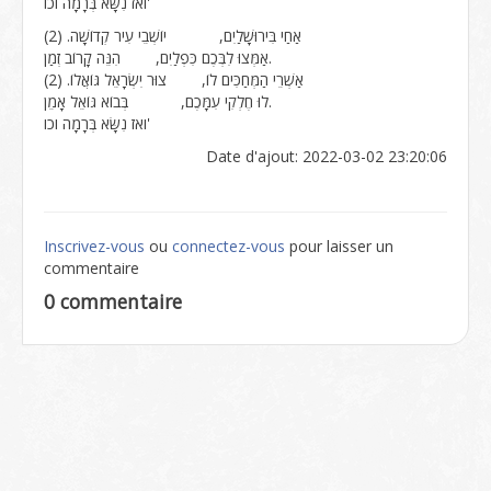
ואז נִשָּׂא בְּרָמָה וכו'
אַחַי בִּירוּשָׁלַיִם, יוֹשְׁבֵי עִיר קְדוֹשָׁה. (2)
אַמְּצוּ לִבְּכֶם כִּפְלַיִם, הִנֵּה קָרוֹב זְמַן.
אַשְׁרֵי הַמְּחַכִּים לוֹ, צוּר יִשְׂרָאֵל גּוֹאֲלוֹ. (2)
לוּ חֶלְקִי עִמָּכֶם, בְּבוֹא גּוֹאֵל אָמֵן.
ואז נִשָּׂא בְּרָמָה וכו'
Date d'ajout: 2022-03-02 23:20:06
Inscrivez-vous
ou
connectez-vous
pour laisser un
commentaire
0 commentaire