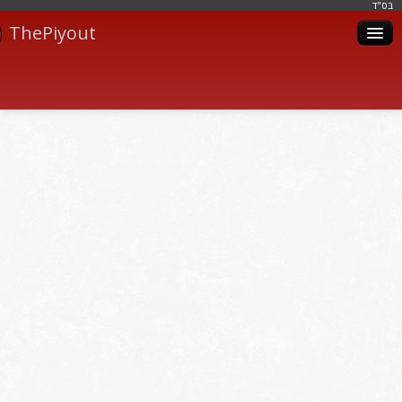
בּס"ד
ThePiyout
Artistes
Catégories
Albums
Livres
Piyoutim
Inscription
Connexion