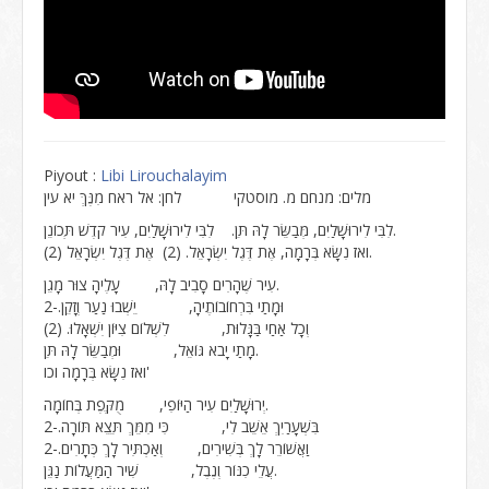
Piyout :
Libi Lirouchalayim
מלים: מנחם מ. מוסטקי לחן: אל ראח מִנֶּךְּ יא עין
לִבִּי לִירוּשָׁלַיִם, מְּבַשֵּׂר לָהּ תֵּן. לִבִּי לִירוּשָׁלַיִם, עִיר קֹדֶשׁ תְּכוֹנֵן.
ואז נִשָּׂא בְּרָמָה, אֶת דֶּגֶל יִשְׂרָאֵל. (2) אֶת דֶּגֶל יִשְׂרָאֵל (2).
עִיר שֶׁהָרִים סָבִיב לָהּ, עָלֶיהָ צוּר מָגֵן.
וּמָתַי בִּרְחוֹבוֹתֶיהָ, יֵשְׁבוּ נַעַר וְזָקֵן.-2
וְכָל אַחַי בַּגָּלוּת, לִשְׁלוֹם צִיּוֹן יִשְׁאָלוּ. (2)
מָתַי יָבֹא גּוֹאֵל, וּמְבַשֵּׂר לָהּ תֵּן.
ואז נִשָּׂא בְּרָמָה וכו'
יְרוּשָׁלַיִם עִיר הַיּוֹפִי, מֻקֶּפֶת בְּחוֹמָה.
בִּשְׁעָרַיִךְ אֵשֵׁב לִי, כִּי מִמֵּךְ תֵּצֵא תּוֹרָה.-2
וַאֲשׁוֹרֵר לָךְ בְּשִׁירִים, וְאַכְתִּיר לָךְ כְּתָרִים.-2
עֲלֵי כִנּוֹר וְנֶבֶל, שִׁיר הַמַּעֲלוֹת נַגֵּן.