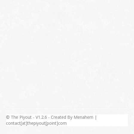
© The Piyout - V1.2.6 - Created By Menahem |
contact[at]thepiyout[point]com