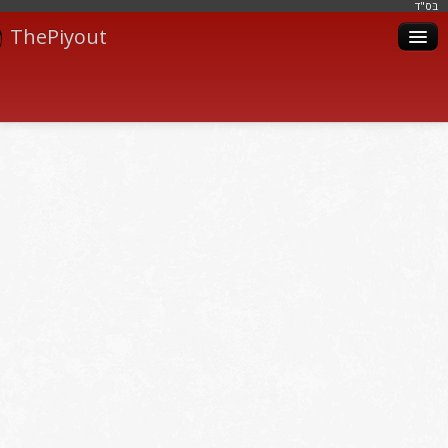
בּס"ד
ThePiyout
Artistes
Catégories
Albums
Livres
Piyoutim
Inscription
Connexion