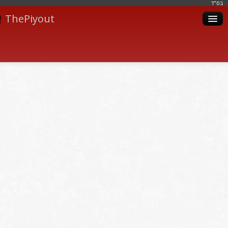
בּס"ד
ThePiyout
Artistes
Catégories
Albums
Livres
Piyoutim
Inscription
Connexion