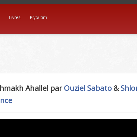
Livres
Piyoutim
shmakh Ahallel par
Ouziel Sabato
&
Shl
ance