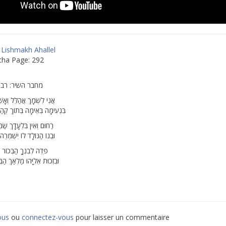
 Lishmakh Ahallel
cha Page: 292
מחבר השיר: רבי
אֲנִי לִשְׁמָךְ אֲהַלֵּל וְאָשִ
בִּנְעִימָה בְּאֵימָה בְּתוֹךְ קְה
רַחוּם וְאֵין בִּלְעָדָךְ שַׂמֵ
וּבְנוֹ הַנּוֹלָד לוֹ יִשְׁמְרֵה
פְּדֵה לְבִנְךָ הַבְּכוֹר 
וּבִזְכוּת אֵלִיָּהוּ מַלְאַךְ הַ
ous
ou
connectez-vous
pour laisser un commentaire