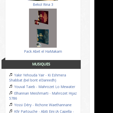
Bekol Rina 3
Pack Abet el HaMakam
MUSIQUES
Yakir Yehouda Yair - Ki Eshmera
Shabbat (bel bont el3areedh)
Youval Taieb - Mahrozet Lo Mewater
Elhannan Meishmarti - Mahrozet Hijaz
5786
Yossi Déry - Richone Waethannane
Kfir Partouche - Abiti Eini (A Capella -