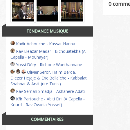
0 comme
TENDANCE MUSIQUE
Kadir Achouche - Kassat Hanna
Rav Eleazar Madar - Bichouatekha (A
Capella - Mouhayar)
Yossi Déry - Richone Waethannane
Olivier Seror, Haïm Berda,
Eliezer Hejaje & Eric Bellaïche - Kabbalat
Shabbat & Arvit (rite Tunis)
Rav Semah Smadja - Ashahere Adati
Kfir Partouche - Abiti Eini (A Capella -
Kourd - Rav Ovadia Yossef)
COMMENTAIRES