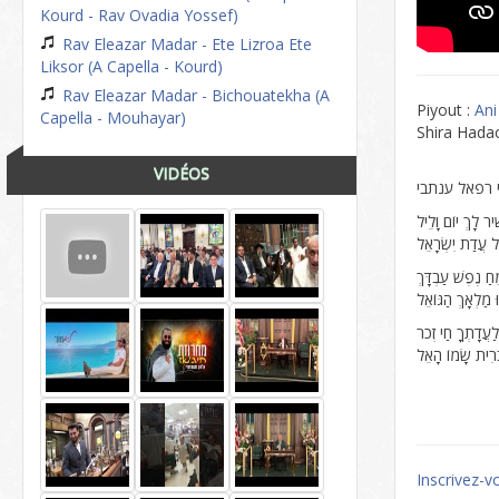
Kourd - Rav Ovadia Yossef)
Rav Eleazar Madar - Ete Lizroa Ete
Liksor (A Capella - Kourd)
Rav Eleazar Madar - Bichouatekha (A
Piyout :
Ani
Capella - Mouhayar)
Shira Hada
VIDÉOS
 רפאל ענתבי
ׁיר לָךְ יוֹם וָלֵיל
ַל עֲדַת יִשְׂרָאֵל
ּחַ נֶפֶשׁ עַבְדָּךְ
וּ מַלְאָךְ הַגּוֹאֵל
לַעֲדָתְךָ חַי זְכֹר
בְּרִית שָׂמוֹ הָאֵל
Inscrivez-v