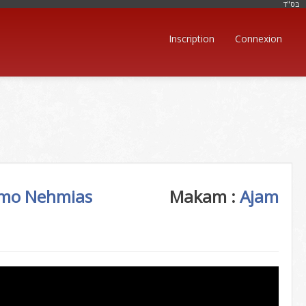
בּס"ד
Inscription
Connexion
omo Nehmias
Makam :
Ajam