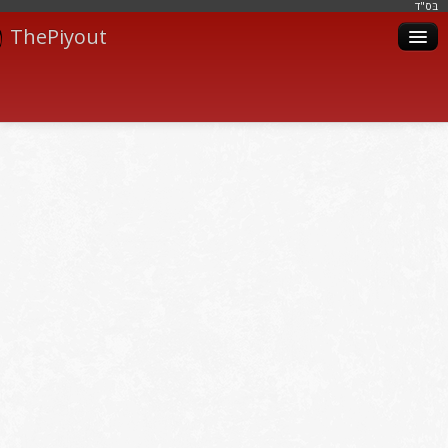
בּס"ד
ThePiyout
Artistes
Catégories
Albums
Livres
Piyoutim
Inscription
Connexion