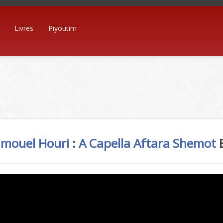
Livres
Piyoutim
hmouel Houri
:
A Capella
Aftara
Shemot