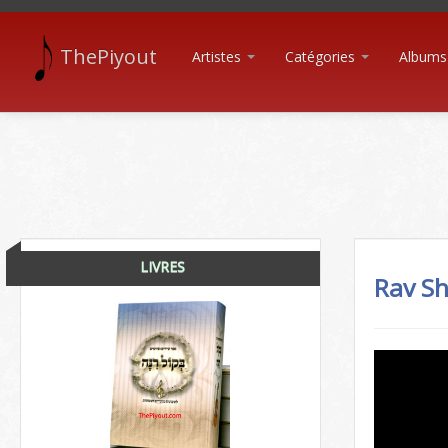
ThePiyout
Artistes
Catégories
Albums
LIVRES
Rav S