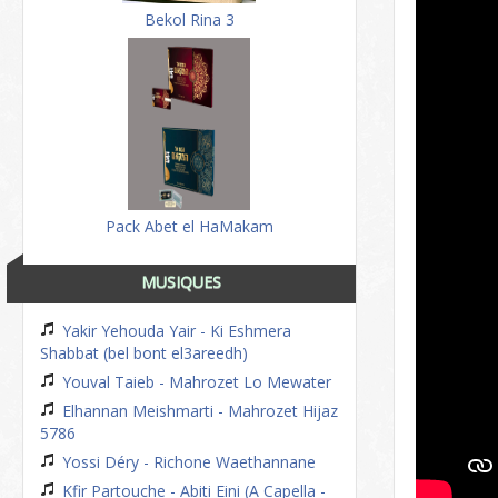
Bekol Rina 3
Pack Abet el HaMakam
MUSIQUES
Yakir Yehouda Yair - Ki Eshmera
Shabbat (bel bont el3areedh)
Youval Taieb - Mahrozet Lo Mewater
Elhannan Meishmarti - Mahrozet Hijaz
5786
Yossi Déry - Richone Waethannane
Kfir Partouche - Abiti Eini (A Capella -