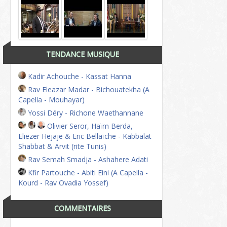
TENDANCE MUSIQUE
Kadir Achouche - Kassat Hanna
Rav Eleazar Madar - Bichouatekha (A
Capella - Mouhayar)
Yossi Déry - Richone Waethannane
Olivier Seror, Haïm Berda,
Eliezer Hejaje & Eric Bellaïche - Kabbalat
Shabbat & Arvit (rite Tunis)
Rav Semah Smadja - Ashahere Adati
Kfir Partouche - Abiti Eini (A Capella -
Kourd - Rav Ovadia Yossef)
COMMENTAIRES