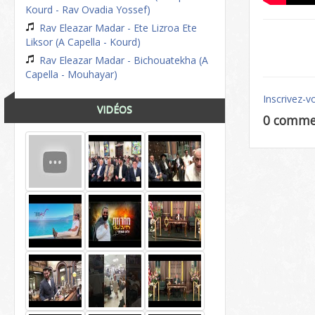
Kourd - Rav Ovadia Yossef)
Rav Eleazar Madar - Ete Lizroa Ete
Liksor (A Capella - Kourd)
Rav Eleazar Madar - Bichouatekha (A
Capella - Mouhayar)
Inscrivez-v
VIDÉOS
0 comme