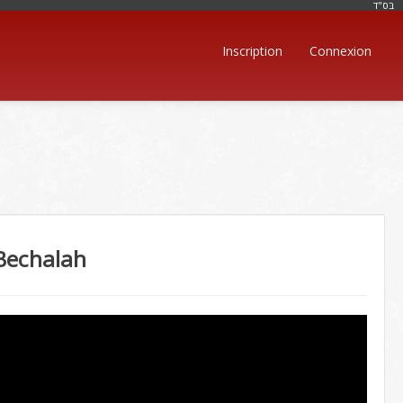
בּס"ד
Inscription
Connexion
Bechalah