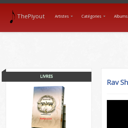
ThePiyout
Artistes
Catégories
Albums
LIVRES
Rav S