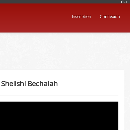
בּס"ד
Inscription
Connexion
 Shelishi Bechalah