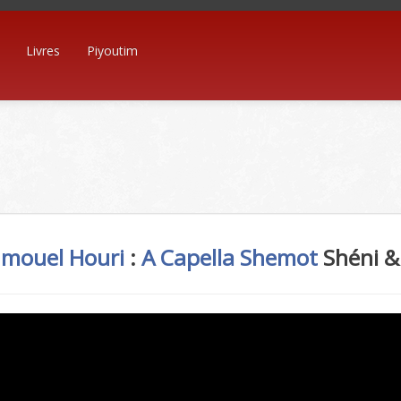
Livres
Piyoutim
hmouel Houri
:
A Capella
Shemot
Shéni &