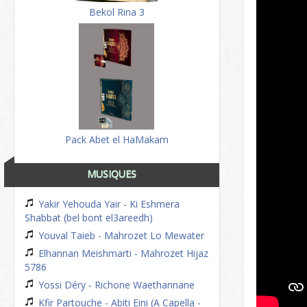
Bekol Rina 3
Pack Abet el HaMakam
MUSIQUES
Yakir Yehouda Yair - Ki Eshmera
Shabbat (bel bont el3areedh)
Youval Taieb - Mahrozet Lo Mewater
Elhannan Meishmarti - Mahrozet Hijaz
5786
Yossi Déry - Richone Waethannane
Kfir Partouche - Abiti Eini (A Capella -