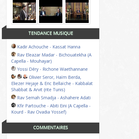
TENDANCE MUSIQUE
Kadir Achouche - Kassat Hanna
Rav Eleazar Madar - Bichouatekha (A
Capella - Mouhayar)
Yossi Déry - Richone Waethannane
Olivier Seror, Haïm Berda,
Eliezer Hejaje & Eric Bellaïche - Kabbalat
Shabbat & Arvit (rite Tunis)
Rav Semah Smadja - Ashahere Adati
Kfir Partouche - Abiti Eini (A Capella -
Kourd - Rav Ovadia Yossef)
COMMENTAIRES