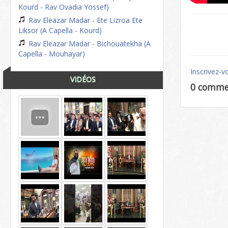
Kourd - Rav Ovadia Yossef)
Rav Eleazar Madar - Ete Lizroa Ete
Liksor (A Capella - Kourd)
Rav Eleazar Madar - Bichouatekha (A
Capella - Mouhayar)
Inscrivez-v
VIDÉOS
0 comme